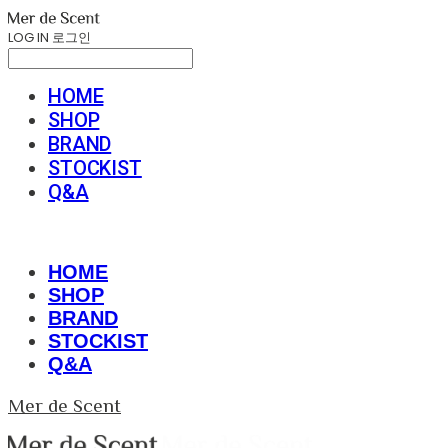
LOG IN
로그인
HOME
SHOP
BRAND
STOCKIST
Q&A
HOME
SHOP
BRAND
STOCKIST
Q&A
Mer de Scent