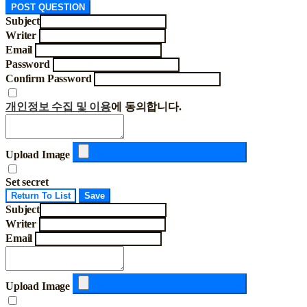
POST QUESTION
Subject
Writer
Email
Password
Confirm Password
개인정보 수집 및 이용
에 동의합니다.
Upload Image
Set secret
Return To List
Save
Subject
Writer
Email
Upload Image