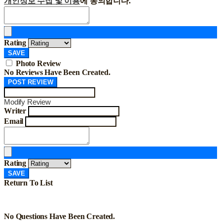
개인정보 수집 및 이용
에 동의합니다.
Rating
SAVE
Photo Review
No Reviews Have Been Created.
POST REVIEW
Modify Review
Writer
Email
Rating
SAVE
Return To List
No Questions Have Been Created.