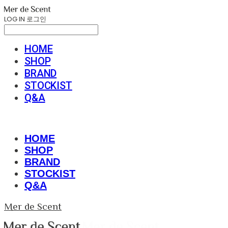
LOG IN
로그인
HOME
SHOP
BRAND
STOCKIST
Q&A
HOME
SHOP
BRAND
STOCKIST
Q&A
Mer de Scent