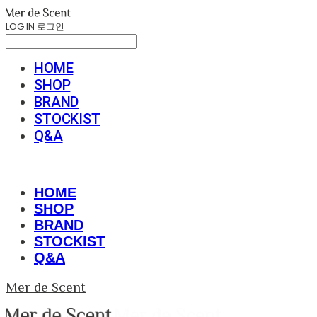
LOG IN
로그인
HOME
SHOP
BRAND
STOCKIST
Q&A
HOME
SHOP
BRAND
STOCKIST
Q&A
Mer de Scent