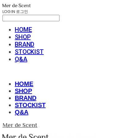
LOG IN
로그인
HOME
SHOP
BRAND
STOCKIST
Q&A
HOME
SHOP
BRAND
STOCKIST
Q&A
Mer de Scent