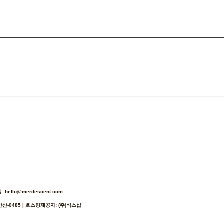
ello@merdescent.com
안산-0485
| 호스팅제공자: (주)식스샵