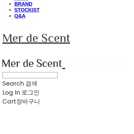
BRAND
STOCKIST
Q&A
Mer de Scent
Search
검색
Log In
로그인
Cart
장바구니