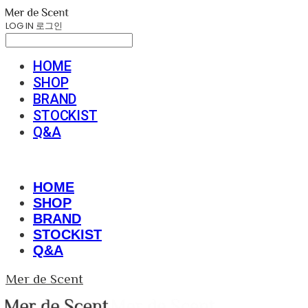
LOG IN
로그인
HOME
SHOP
BRAND
STOCKIST
Q&A
HOME
SHOP
BRAND
STOCKIST
Q&A
Mer de Scent