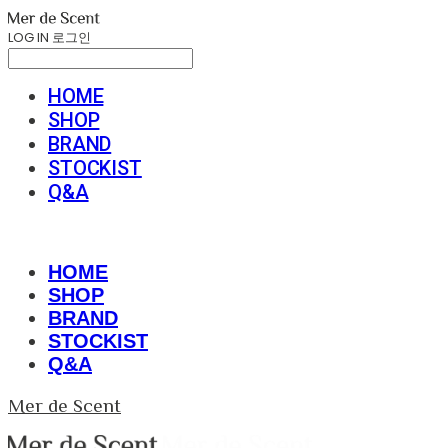
LOG IN
로그인
HOME
SHOP
BRAND
STOCKIST
Q&A
HOME
SHOP
BRAND
STOCKIST
Q&A
Mer de Scent