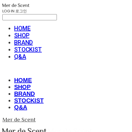
LOG IN
로그인
HOME
SHOP
BRAND
STOCKIST
Q&A
HOME
SHOP
BRAND
STOCKIST
Q&A
Mer de Scent