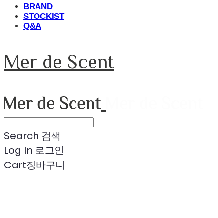
BRAND
STOCKIST
Q&A
Mer de Scent
Search
검색
Log In
로그인
Cart
장바구니