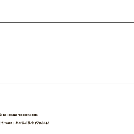
ello@merdescent.com
안산-0485
| 호스팅제공자: (주)식스샵