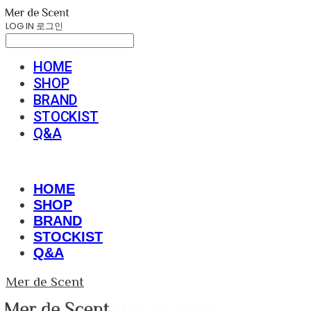
LOG IN
로그인
HOME
SHOP
BRAND
STOCKIST
Q&A
HOME
SHOP
BRAND
STOCKIST
Q&A
Mer de Scent