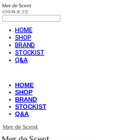
LOG IN
로그인
HOME
SHOP
BRAND
STOCKIST
Q&A
HOME
SHOP
BRAND
STOCKIST
Q&A
Mer de Scent