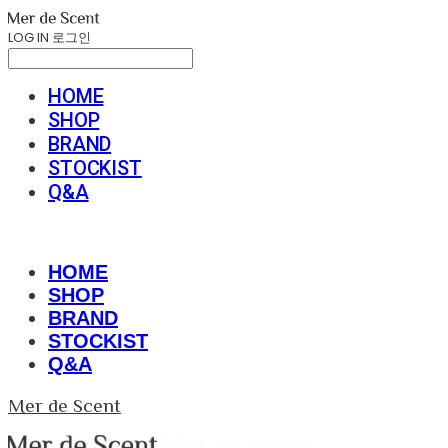
LOG IN
로그인
HOME
SHOP
BRAND
STOCKIST
Q&A
HOME
SHOP
BRAND
STOCKIST
Q&A
Mer de Scent