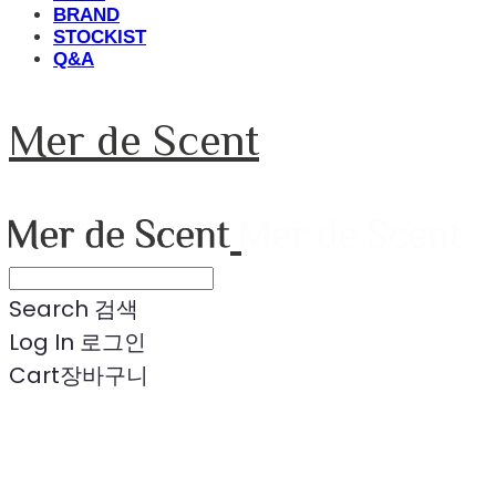
BRAND
STOCKIST
Q&A
Mer de Scent
Search
검색
Log In
로그인
Cart
장바구니