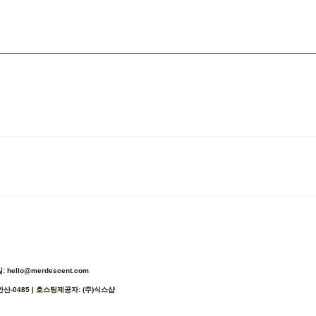
ello@merdescent.com
안산-0485
| 호스팅제공자: (주)식스샵