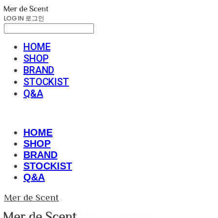
LOG IN
로그인
HOME
SHOP
BRAND
STOCKIST
Q&A
HOME
SHOP
BRAND
STOCKIST
Q&A
Mer de Scent