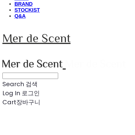
BRAND
STOCKIST
Q&A
Mer de Scent
Search
검색
Log In
로그인
Cart
장바구니