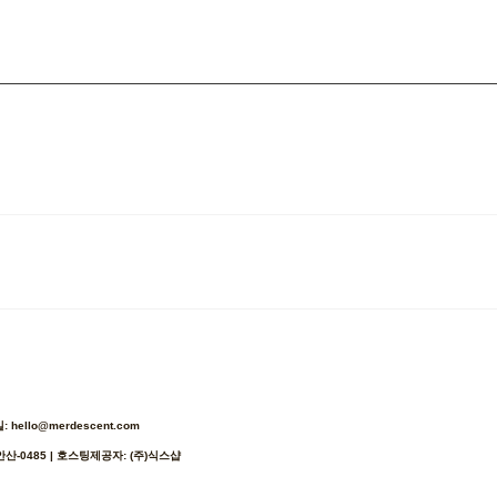
ello@merdescent.com
안산-0485
| 호스팅제공자: (주)식스샵