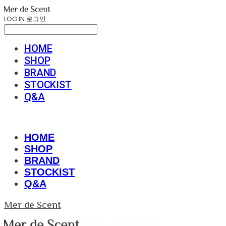
LOG IN
로그인
HOME
SHOP
BRAND
STOCKIST
Q&A
HOME
SHOP
BRAND
STOCKIST
Q&A
Mer de Scent