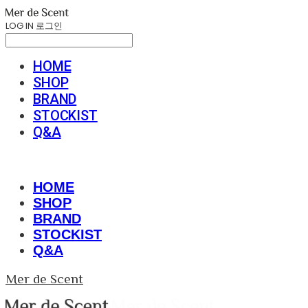
LOG IN
로그인
HOME
SHOP
BRAND
STOCKIST
Q&A
HOME
SHOP
BRAND
STOCKIST
Q&A
Mer de Scent