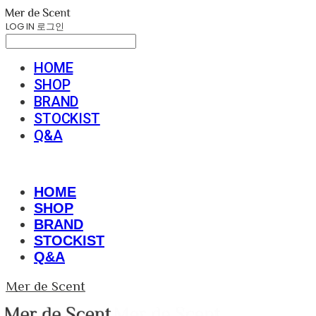
LOG IN
로그인
HOME
SHOP
BRAND
STOCKIST
Q&A
HOME
SHOP
BRAND
STOCKIST
Q&A
Mer de Scent