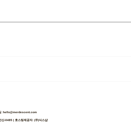
ello@merdescent.com
안산-0485
| 호스팅제공자: (주)식스샵