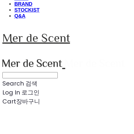
BRAND
STOCKIST
Q&A
Mer de Scent
Search
검색
Log In
로그인
Cart
장바구니