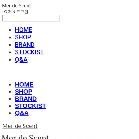
LOG IN
로그인
HOME
SHOP
BRAND
STOCKIST
Q&A
HOME
SHOP
BRAND
STOCKIST
Q&A
Mer de Scent