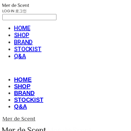
LOG IN
로그인
HOME
SHOP
BRAND
STOCKIST
Q&A
HOME
SHOP
BRAND
STOCKIST
Q&A
Mer de Scent