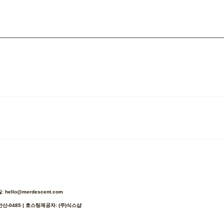
ello@merdescent.com
안산-0485
| 호스팅제공자: (주)식스샵