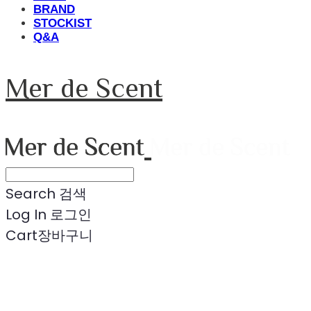
BRAND
STOCKIST
Q&A
Mer de Scent
Search
검색
Log In
로그인
Cart
장바구니