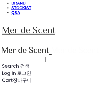
BRAND
STOCKIST
Q&A
Mer de Scent
Search
검색
Log In
로그인
Cart
장바구니