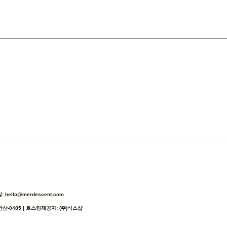
ello@merdescent.com
안산-0485
| 호스팅제공자: (주)식스샵