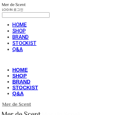
LOG IN
로그인
HOME
SHOP
BRAND
STOCKIST
Q&A
HOME
SHOP
BRAND
STOCKIST
Q&A
Mer de Scent