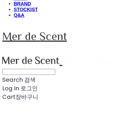
BRAND
STOCKIST
Q&A
Mer de Scent
Search
검색
Log In
로그인
Cart
장바구니