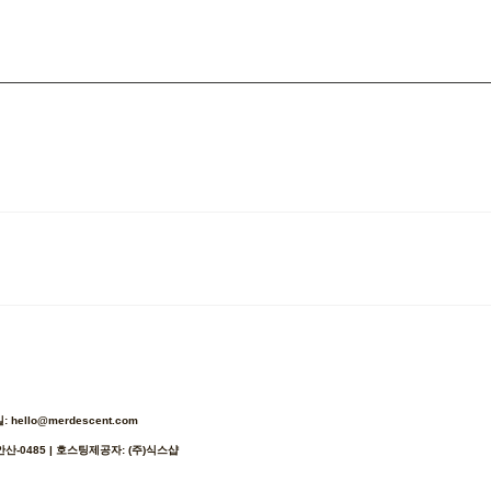
ello@merdescent.com
안산-0485
| 호스팅제공자: (주)식스샵