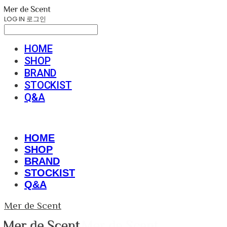
LOG IN
로그인
HOME
SHOP
BRAND
STOCKIST
Q&A
HOME
SHOP
BRAND
STOCKIST
Q&A
Mer de Scent