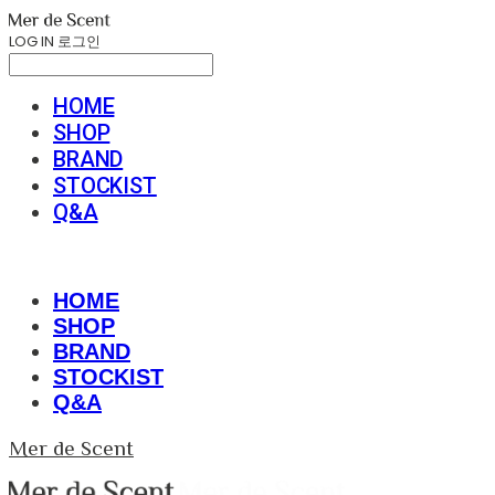
LOG IN
로그인
HOME
SHOP
BRAND
STOCKIST
Q&A
HOME
SHOP
BRAND
STOCKIST
Q&A
Mer de Scent