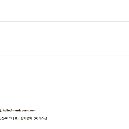
ello@merdescent.com
안산-0485
| 호스팅제공자: (주)식스샵