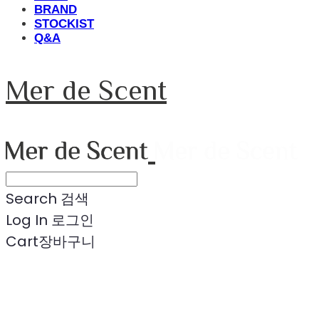
BRAND
STOCKIST
Q&A
Mer de Scent
Search
검색
Log In
로그인
Cart
장바구니