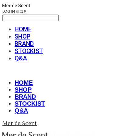
LOG IN
로그인
HOME
SHOP
BRAND
STOCKIST
Q&A
HOME
SHOP
BRAND
STOCKIST
Q&A
Mer de Scent