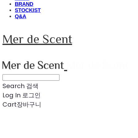
BRAND
STOCKIST
Q&A
Mer de Scent
Search
검색
Log In
로그인
Cart
장바구니