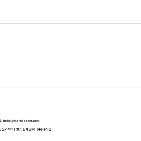
ello@merdescent.com
안산-0485
| 호스팅제공자: (주)식스샵