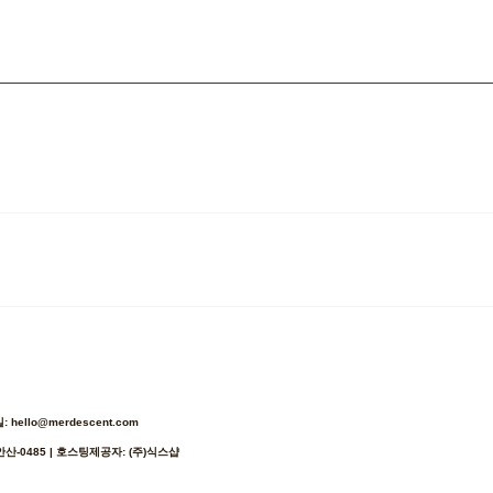
ello@merdescent.com
안산-0485
| 호스팅제공자: (주)식스샵