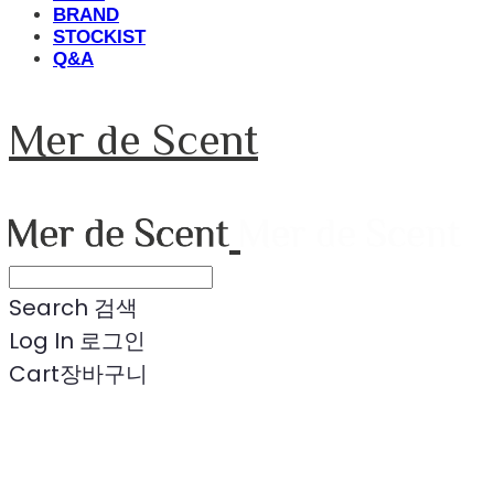
BRAND
STOCKIST
Q&A
Mer de Scent
Search
검색
Log In
로그인
Cart
장바구니