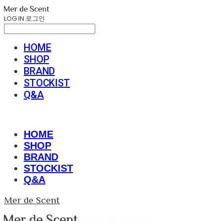
LOG IN
로그인
HOME
SHOP
BRAND
STOCKIST
Q&A
HOME
SHOP
BRAND
STOCKIST
Q&A
Mer de Scent