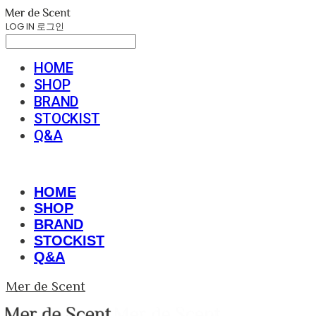
LOG IN
로그인
HOME
SHOP
BRAND
STOCKIST
Q&A
HOME
SHOP
BRAND
STOCKIST
Q&A
Mer de Scent