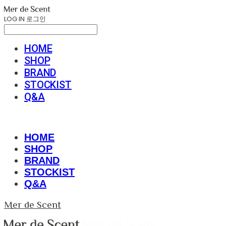
LOG IN
로그인
HOME
SHOP
BRAND
STOCKIST
Q&A
HOME
SHOP
BRAND
STOCKIST
Q&A
Mer de Scent