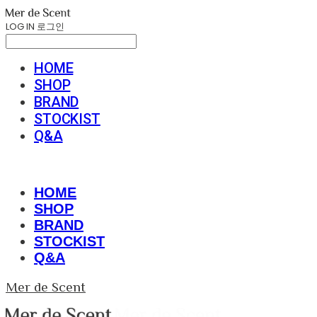
LOG IN
로그인
HOME
SHOP
BRAND
STOCKIST
Q&A
HOME
SHOP
BRAND
STOCKIST
Q&A
Mer de Scent