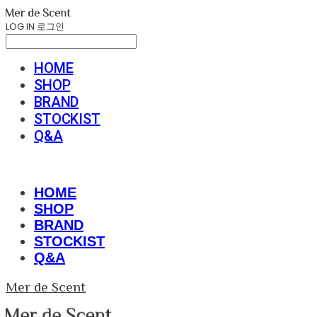
LOG IN
로그인
HOME
SHOP
BRAND
STOCKIST
Q&A
HOME
SHOP
BRAND
STOCKIST
Q&A
Mer de Scent