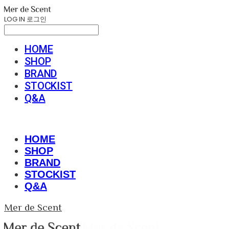
LOG IN
로그인
HOME
SHOP
BRAND
STOCKIST
Q&A
HOME
SHOP
BRAND
STOCKIST
Q&A
Mer de Scent