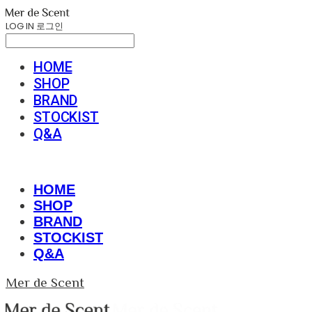
LOG IN
로그인
HOME
SHOP
BRAND
STOCKIST
Q&A
HOME
SHOP
BRAND
STOCKIST
Q&A
Mer de Scent