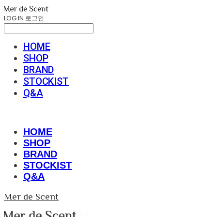
LOG IN
로그인
HOME
SHOP
BRAND
STOCKIST
Q&A
HOME
SHOP
BRAND
STOCKIST
Q&A
Mer de Scent