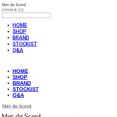
LOG IN
로그인
HOME
SHOP
BRAND
STOCKIST
Q&A
HOME
SHOP
BRAND
STOCKIST
Q&A
Mer de Scent