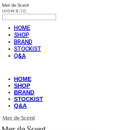
LOG IN
로그인
HOME
SHOP
BRAND
STOCKIST
Q&A
HOME
SHOP
BRAND
STOCKIST
Q&A
Mer de Scent