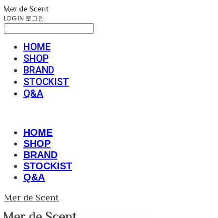
LOG IN
로그인
HOME
SHOP
BRAND
STOCKIST
Q&A
HOME
SHOP
BRAND
STOCKIST
Q&A
Mer de Scent