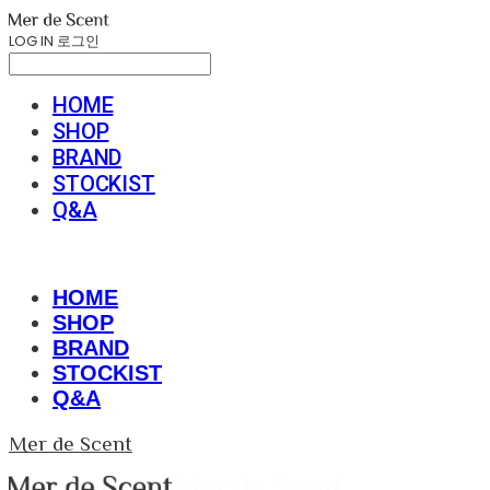
LOG IN
로그인
HOME
SHOP
BRAND
STOCKIST
Q&A
HOME
SHOP
BRAND
STOCKIST
Q&A
Mer de Scent