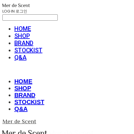
LOG IN
로그인
HOME
SHOP
BRAND
STOCKIST
Q&A
HOME
SHOP
BRAND
STOCKIST
Q&A
Mer de Scent