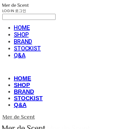
LOG IN
로그인
HOME
SHOP
BRAND
STOCKIST
Q&A
HOME
SHOP
BRAND
STOCKIST
Q&A
Mer de Scent