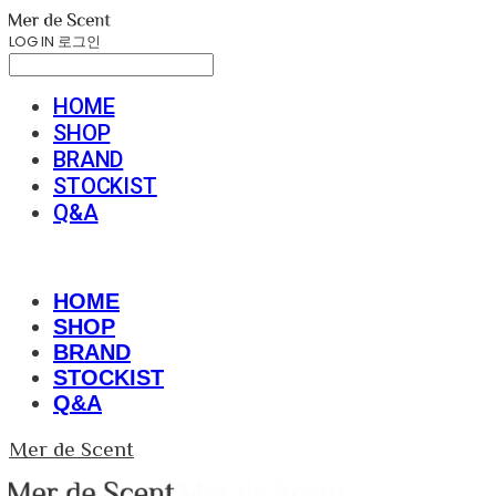
LOG IN
로그인
HOME
SHOP
BRAND
STOCKIST
Q&A
HOME
SHOP
BRAND
STOCKIST
Q&A
Mer de Scent