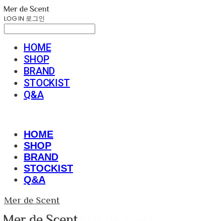
LOG IN
로그인
HOME
SHOP
BRAND
STOCKIST
Q&A
HOME
SHOP
BRAND
STOCKIST
Q&A
Mer de Scent