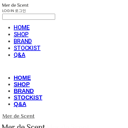
LOG IN
로그인
HOME
SHOP
BRAND
STOCKIST
Q&A
HOME
SHOP
BRAND
STOCKIST
Q&A
Mer de Scent