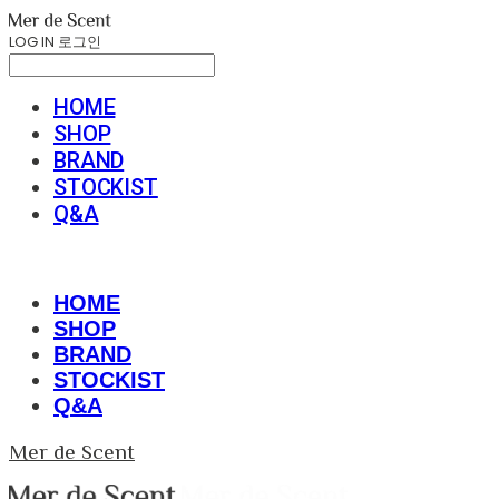
LOG IN
로그인
HOME
SHOP
BRAND
STOCKIST
Q&A
HOME
SHOP
BRAND
STOCKIST
Q&A
Mer de Scent